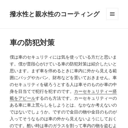
撥水性と親水性のコーティング
メニュ
ーとウ
ィジェ
ット
車の防犯対策
僕は車のセキュリティには気を使っている方だと思いま
す。僕が普段心がけている車の防犯対策は紹介したいと
思います。まず車を停めるときに車内に外から見える範
囲にバッグやカバン、財布などを置いておきません。車
のセキュリティを破ろうとする人は車そのものか車の中
身を目当てで犯行を犯すのです。
カーセキュリティー搭
載をアピール
するのも方法です。カーセキュリティーの
ある車に車上荒らしをしようとは、なかなか考えないの
ではないでしょうか。ですので金目の物や金目のものが
入ってそうなものは車の外から見えないようにしておく
のです。酷い時は車のガラスを割って車内の物を盗むよ