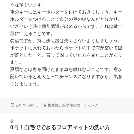
うな輩もいます。
車のキーにはキーホルダーを付けておきましょう。キー
ホルダーをつけることで自分の車の鍵なんだと分かり、
いざという時に個別認識が出来るからです。これは鍵全
般にいえることです。
勿論ですが、持ち歩く鍵は失くさないようしましょう。
ポケットに入れておいたらポケットの中で穴が空いて鍵
が落とした。と、言って困っていた方を見たことがあり
ます。
夏場などは窓を開けたまま車を離れないことです。窓が
開いていると犯人とってチャンスになりますから。気を
つけましょう。
投
2017年6月1日
作
撥水性と親水性のコーティング
稿
成
日:
者
投
前
稿
0円！自宅でできるフロアマットの洗い方
前
ナ