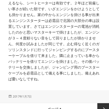
えるなら、シートヒーターは有効です。２年ほど前厳し
い寒さが続いた朝です、いざエンジンをかけようとして
も掛かりません。家の中からエンジンを掛ける事が出来
るエンジンスターターは必需品で北国の大部分の車は設
置しています。さてはエンジンスターターの電池が消耗
したのかと思いマスターキーで掛けましたが、エンジン
が３～４度頼りない音をして回りましたが掛かりませ
ん、何度か試みましたが同じです。止む得なく近くのガ
ソリンスタンドに行ってジャンピングするのにブースタ
ーケーブルを借りて来ました。隣に止まっている車から
バッテリーを借りてエンジンを掛けました。その後バッ
テリーを交換しましたが、ジャンピング用のブースター
ケーブルを必需品として備える事にしました。備えあれ
ば憂いなしですね。
投
2017年1月7日
稿
日:
投