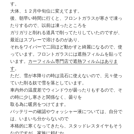
す。
大体、１２月中旬位に変えてます。
後、朝早い時間に行くと、フロントガラスが寒さで凍っ
たりするので、以前は凍ったところを
ガリガリと削れる道具で削ってたりしていたのですが、
最近はスプレーで溶けるのがあり、
それをワイパーで二回ほど動かすと綺麗になるので、使
っています。フロントガラスには遮熱フィルムを貼って
います。
カーフィルム専門店で遮熱フィルムはありま
す
。
ただ、雪が本降りの時は流石に使えないので、元々使っ
ていた削る奴で雪を落としています。
車内外の温度差でウィンドウが曇ったりもするので、そ
の時に少し寒さと関係なく、曇りを
取る為に暖房をつけてます。
バッテリーの確認やウォッシャー液については、自分で
は、いまいち分からないので
本格的に寒くなってきたら、スタッドレスタイヤもそう
なのですが、家族に頼むか