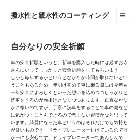
撥水性と親水性のコーティング
メニュ
ーとウ
ィジェ
ット
自分なりの安全祈願
車の安全祈願というと、新車を購入した時には必ずお寺
さんにいってしっかりと安全祈願をしてもらいます。
しかし毎年するかというとなかなか時間が取れないとい
うこともあるため、年明け初めて車に乗る際には今年も
一年安全によろしくといった想いを込めつつしっかりと
洗車をするのが願掛けとなりつつあります。正直なかな
かに寒いのですが、丁寧に洗車をすることで車の傷など
に気がつくこともできるので悪くない習慣かなと思って
います。綺麗になった車というのはそれだけでも気持ち
が良いものです。ドライブレコーダー付けているので
万
が一にも安心です。ドライブレコーダー
であんしんで