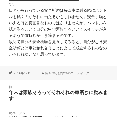
す。
日頃から行っている安全祈願は毎回車に乗る際にハンド
ルを拭くのがそれに当たるかもしれません。安全祈願と
いえるほど真面目なものではありませんが、ハンドルを
拭き取ることで自分の中で運転するというスイッチが入
るようで気持ちが引き締まるのです。
改めて自分の安全祈願を見直してみると、自分が思う安
全祈願とは車と触れ合うことによって成立するものなの
かもしれないなと思っています。
投
2016年12月30日
作
撥水性と親水性のコーティング
稿
成
日:
者
投
前
稿
年末は家族そろってそれぞれの車磨きに励みま
前
ナ
す
の
ビ
投
ゲ
稿:
次ページへ
ー