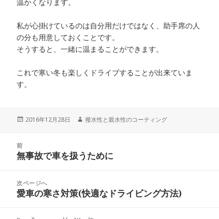
温かくなります。
私が心掛けているのは自分用だけではなく、助手席の人
の分も用意しておくことです。
そうすると、一緒に温まることができます。
これで寒い冬も楽しくドライブすることが出来ていま
す。
投
2016年12月28日
作
撥水性と親水性のコーティング
稿
成
日:
者
投
前
稿
無事故で車を扱うために
前
ナ
の
ビ
投
次ページへ
ゲ
稿:
愛車の寒さ対策(快適なドライビング方法)
次
ー
の
シ
投